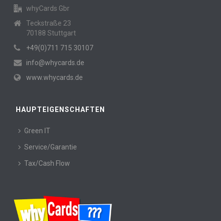
whyCards Gbr
Teckstraße 23
70188 Stuttgart
+49(0)711 715 30107
info@whycards.de
www.whycards.de
HAUPTEIGENSCHAFTEN
Green IT
Service/Garantie
Tax/Cash Flow