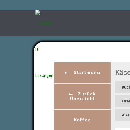
Käs
Startmenü
Kuc
Zurück
Übersicht
Life
Aler
Kaffee