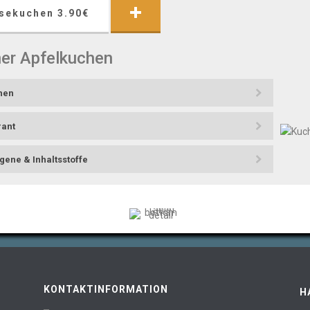
sekuchen 3.90€
er Apfelkuchen
hen
rant
gene & Inhaltsstoffe
ener Apfelkuchen 3,90 €
ertorte
hen
KONTAKTINFORMATION
H