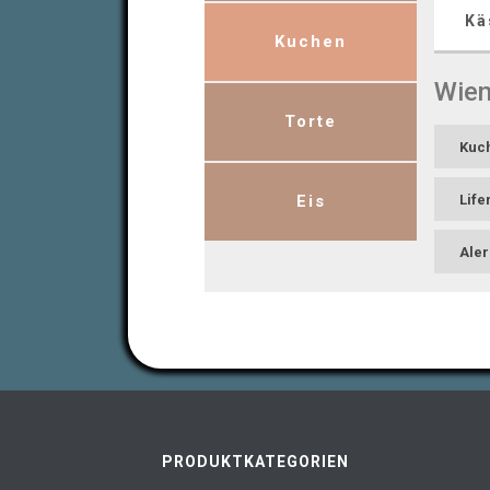
Kä
Kuchen
Wien
Torte
Kuc
Eis
Life
Aler
Wi
Sach
Kuc
PRODUKTKATEGORIEN