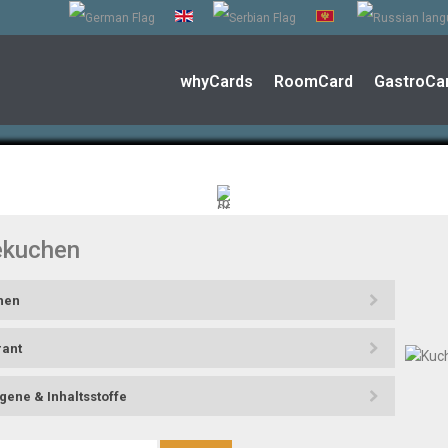
whyCards
RoomCard
GastroCa
ekuchen
hen
rant
gene & Inhaltsstoffe