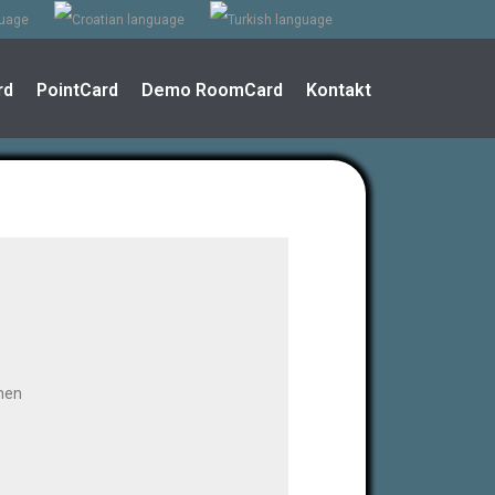
rd
PointCard
Demo RoomCard
Kontakt